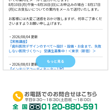
8月10日(月)午後～8月16日(日)にお申込みの場合：8月17日
(月)にお支払いについての案内をメールで送付いたします。
お客様には大変ご迷惑をおかけ致しますが、何卒ご了承くだ
さいますようお願い申し上げます。
・2026/08/04 更新
【実務講座】
「歯科医院デザインのすべて〜設計・設備・お金まで、失敗
しない医院づくり〜」 受講生募集中！＜東京（新宿）＞
もっと見る
・2026/08/03 更新
【インテリアコーディネーター1次】
期間限定タイムセール第２弾実施中！『本試験形式 テーマ
別１次答練講座』が、8/15（土）まで大幅割引！全8回の講
義が46,200円（税込）でご受講できます。＜大阪＞
・2026/07/16 更新
【インテリアコーディネーター2次】
2026年度2次試験対応「2次対策本講座」受講生募集中！＜
東京・大阪・名古屋・横浜・大宮＞