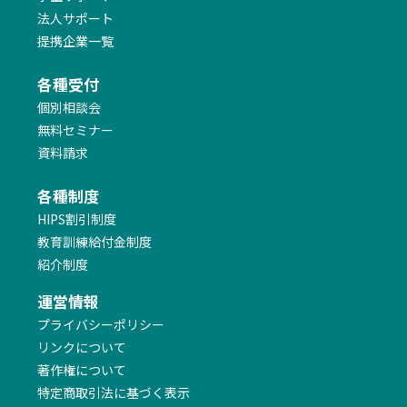
法人サポート
・2026/06/24 更新
【インテリアコーディネーター】
提携企業一覧
2026年度試験対応「本試験形式 テーマ別１次答練講座」受
講生募集中！＜大阪・在宅＞
各種受付
個別相談会
・2026/06/15 更新
無料セミナー
【インテリアコーディネーター】
資料請求
2026年度試験対応「1次対策直前１日集中講座『頻出テーマ
重要キーワード講座』」受講生募集中！＜東京（新宿）・在
宅＞
各種制度
HIPS割引制度
教育訓練給付金制度
・2026/06/15 更新
【インテリアコーディネーター】
紹介制度
2026年度試験対応「1次対策直前１日集中講座『弱点克服
一問一答要点チェック講座』」受講生募集中！＜東京（新
運営情報
宿）・在宅＞
プライバシーポリシー
リンクについて
・2026/06/15 更新
著作権について
【インテリアコーディネーター】
特定商取引法に基づく表示
2026年度試験対応「1次対策直前１日集中講座『予想問題