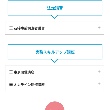
ライフ 片付け1級認定講座
法定講習
2級認定講座
石綿事前調査者講習
工作物石綿事前調査者講習
実務スキルアップ講座
東京開催講座
歯科医院デザインのすべて
オンライン開催講座
現場監督士 入門編
現場監督士 基礎編