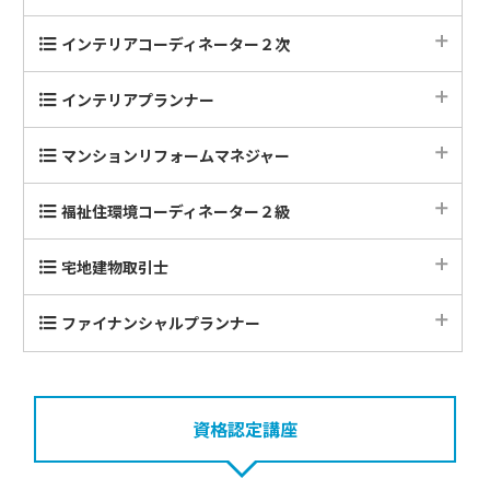
1次試験徹底研究Eラーニング講座
インテリアコーディネーター２次
本試験形式 テーマ別１次答練講座
2次対策総合集中講座【東京校】【大阪校】
インテリアプランナー
1次試験全国公開模試
2次対策本講座【東京校】【大阪校】【名古屋校】【横浜校】【大
設計製図対策Ｓコース【東京校・オンライン】
宮校】
マンションリフォームマネジャー
1次対策直前１日集中講座『頻出テーマ 重要キーワード講座』
設計製図対策Ａコース【東京校・オンライン】
2次対策総合Eラーニング講座
学科対策講座【東京校・Eラーニング】
1次対策直前１日集中講座『弱点克服 一問一答要点チェック講
福祉住環境コーディネーター２級
座』
初級設計製図対策講座【東京校・オンライン】
2次試験徹底研究Eラーニング講座（2次本講座【在宅】）
設計製図対策講座【東京校】
2級合格対策通信講座
1次対策直前１日集中講座『予想問題 ファイナル答練講座』
宅地建物取引士
設計製図対策本講座【東京校・オンライン】
基礎製図講座【在宅】
本科Webコース
【設計製図】予想問題演習講座【東京校・オンライン】
ファイナンシャルプランナー
フルパックWebコース
資格認定講座