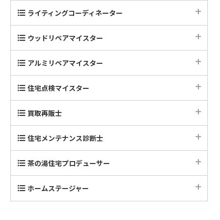
ライティングコーディネーター
認定講座
ウッドリペアマイスター
2級認定講座
アルミリペアマイスター
1級認定講座
認定講座
住宅点検マイスター
認定基礎講座
買取再販士
認定講座
住宅メンテナンス診断士
講習会
茶の湯住宅プロデューサー
認定講座
ホームステージャー
ホーム インテリア1級認定講座