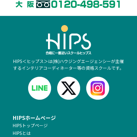
・2026/07/16 更新
【インテリアコーディネーター2次】
2026年度2次試験対応「2次試験徹底研究Eラーニング講座」
受講生募集中！＜Eラーニング（在宅）＞
・2026/07/07 更新
【ホームステージャー】
HIPS＜ヒップス＞は(株)ハウジングエージェンシーが主催
「ホーム インテリア1級認定講座」 受講生募集中！＜東京・
オンライン＞
するインテリアコーディネーター等の資格スクールです。
・2026/07/07 更新
【ホームステージャー】
「ライフ 片付け1級認定講座」 受講生募集中！＜東京・オン
ライン＞
HIPSホームページ
・2026/07/07 更新
【ホームステージャー】
HIPSトップページ
「2級認定講座」 受講生募集中！＜東京・札幌・オンライン
HIPSとは
＞