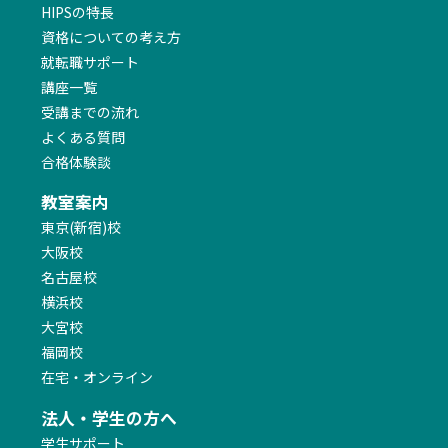
HIPSの特長
資格についての考え方
・2026/07/01 更新
就転職サポート
【インテリアコーディネーター】
資料請求キャンペーン実施中！今なら資料請求された方に
講座一覧
『1次試験の学習に役立つ資料』をプレゼント！
受講までの流れ
よくある質問
・2026/07/01 更新
合格体験談
【ウッドリペアマイスター】
「2級認定講座」 受講生募集中！＜札幌・仙台・亀戸・新
教室案内
宿・静岡・名古屋・大阪・福岡＞
東京(新宿)校
大阪校
・2026/07/01 更新
名古屋校
【ウッドリペアマイスター】
横浜校
「1級認定講座」 受講生募集中！＜札幌・仙台・新宿・名古
屋・福岡＞
大宮校
福岡校
在宅・オンライン
・2026/07/01 更新
【アルミリペアマイスター】
法人・学生の方へ
「認定講座」 受講生募集中！＜大阪・川崎＞
学生サポート