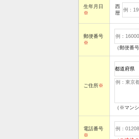
生年月日
西
※
暦
郵便番号
※
（郵便番
ご住所
※
（※マン
電話番号
※