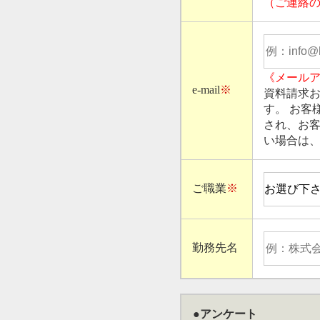
（ご連絡
《メール
e-mail
※
資料請求
す。 お客
され、お客
い場合は
ご職業
※
勤務先名
●アンケート