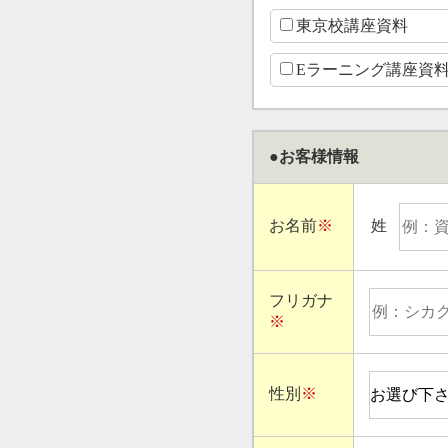
東京校講座資料
Eラーニング講座資
●お客様情報
お名前
※
姓
フリガナ
※
性別
※