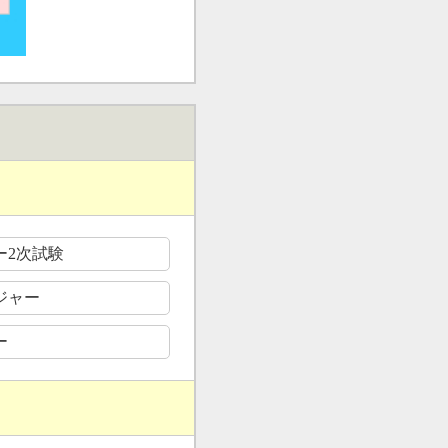
ー2次試験
ジャー
ー