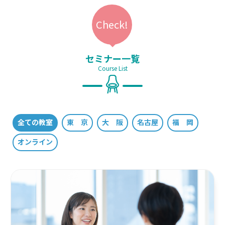
セミナー一覧
Course List
全ての教室
東 京
大 阪
名古屋
福 岡
オンライン