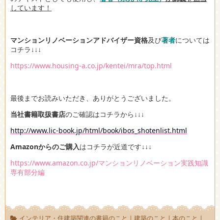
しています！
マンションリノベーションアドバイザー資格
及び
著者
については
コチラ↓↓↓
https://www.housing-a.co.jp/kentei/mra/top.html
最後までお読みいただき、ありがとうございました。
当社書籍取扱書店
のご確認はコチラから↓↓↓
http://www.lic-book.jp/html/book/ibos_shotenlist.html
Amazonからのご購入
はコチラが近道です↓↓↓
https://www.amazon.co.jp/マンションリノベーション実践知識
専有部分編
インテリア・住建築関連の書籍のこと
|
建築のこと
|
本のこと
|