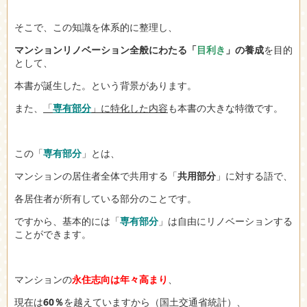
そこで、この知識を体系的に整理し、
マンションリノベーション全般にわたる「
目利き
」の養成
を目的
として、
本書が誕生した。という背景があります。
また、
「
専有部分
」に特化した内容
も本書の大きな特徴です。
この「
専有部分
」とは、
マンションの居住者全体で共用する「
共用部分
」に対する語で、
各居住者が所有している部分のことです。
ですから、基本的には「
専有部分
」は自由にリノベーションする
ことができます。
マンションの
永住志向は年々高まり
、
現在は
60％
を越えていますから（国土交通省統計）、