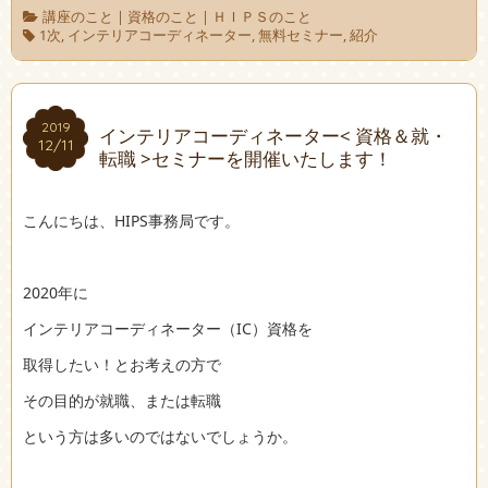
講座のこと
|
資格のこと
|
ＨＩＰＳのこと
1次
,
インテリアコーディネーター
,
無料セミナー
,
紹介
2019
2019
インテリアコーディネーター< 資格＆就・
12/11
12/11
転職 >セミナーを開催いたします！
こんにちは、HIPS事務局です。
2020年に
インテリアコーディネーター（IC）資格を
取得したい！とお考えの方で
その目的が就職、または転職
という方は多いのではないでしょうか。