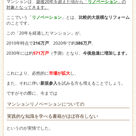
マンションは、
築後20年を超えた頃から「
リノベーション
」の
対象となってきます。
ここでいう「
リノベーション
」とは、
比較的大規模なリフォーム
のことです。
この「20年を経過したマンション」が、
2010年時点で
216万戸
、2020年で約
386万戸
、
2030年には約
571万戸
（予測）となり、
今後急速に増加します。
これにより、必然的に
市場が拡大
し、
また、それに伴い
新規参入
を試みる方も増えることでしょう。
ですがその際に、今までは
マンションリノベーションについての
実践的な知識を学べる書籍がほぼ存在しない
というのが実情でした。