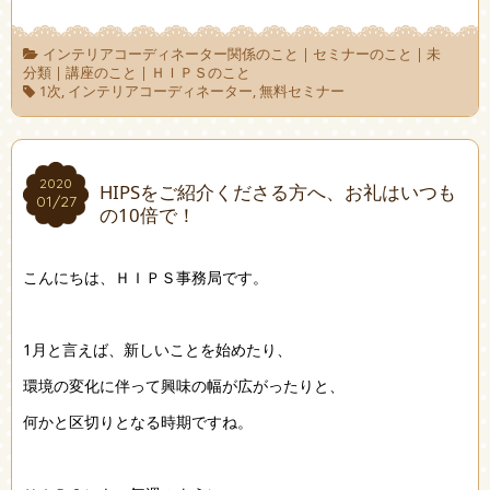
インテリアコーディネーター関係のこと
|
セミナーのこと
|
未
分類
|
講座のこと
|
ＨＩＰＳのこと
1次
,
インテリアコーディネーター
,
無料セミナー
2020
2020
HIPSをご紹介くださる方へ、お礼はいつも
01/27
01/27
の10倍で！
こんにちは、ＨＩＰＳ事務局です。
1月と言えば、新しいことを始めたり、
環境の変化に伴って興味の幅が広がったりと、
何かと区切りとなる時期ですね。