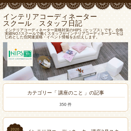
インテリアコーディネーター
スクール スタッフ日記
インテリアコーディネーター資格対策のHIPS（ヒップス）です。合格
実績NO.1スクールで働くスタッフがインテリアコーディネーターをは
じめとした住関連資格・イベント情報をお伝えします。
カテゴリー「 講座のこと 」の記事
350 件
2020
2020