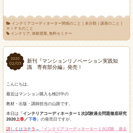
インテリアコーディネーター関係のこと
|
未分類
|
講座のこと
|
ＨＩＰＳのこと
インテリア
,
体験授業
,
無料セミナー
2020
2020
新刊『マンションリノベーション実践知
02/03
02/03
識 専有部分編』発売！
こんにちは。
最近はマンション購入も検討中の
教材・出版・講師担当の山路です。
本日は『
インテリアコーディネーター１次試験過去問題徹底研究
2020
上巻
／
下巻
』の発売日ですが、
詳
し
く
は
コ
チ
ラ
→
『インテリアコーディネーター１次試験 過去