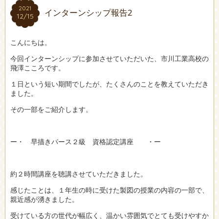
2021
2021
インターンシップ報告2
12/15
12/15
こんにちは。
今回インターンシップに参加させていただいた、市川工業高校の
飛澤こころです。
１日という短い期間でしたが、たくさんのことを教えていただき
ました。
その一部をご紹介します。
ー・ 早描きパース２級 資格認定講座 ・ー
約２時間講座を聴講させていただきました。
感じたことは、１年生の時に受けた製図の授業の内容の一部で、
親近感が湧きました。
受けている方の世代が幅広く、温かい雰囲気でとても受けやすか