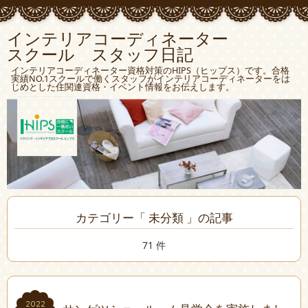
インテリアコーディネーター
スクール スタッフ日記
インテリアコーディネーター資格対策のHIPS（ヒップス）です。合格
実績NO.1スクールで働くスタッフがインテリアコーディネーターをは
じめとした住関連資格・イベント情報をお伝えします。
カテゴリー「 未分類 」の記事
71 件
2022
2022