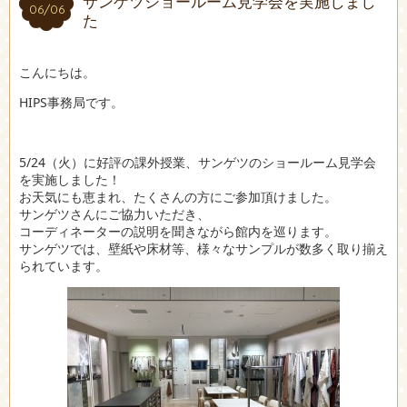
サンゲツショールーム見学会を実施しまし
06/06
06/06
た
こんにちは。
HIPS事務局です。
5/24（火）に好評の課外授業、サンゲツのショールーム見学会
を実施しました！
お天気にも恵まれ、たくさんの方にご参加頂けました。
サンゲツさんにご協力いただき、
コーディネーターの説明を聞きながら館内を巡ります。
サンゲツでは、壁紙や床材等、様々なサンプルが数多く取り揃え
られています。