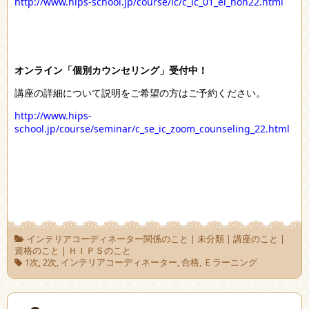
http://www.hips-school.jp/course/ic/c_ic_01_el_hon22.html
オンライン「個別カウンセリング」受付中！
講座の詳細について説明をご希望の方はご予約ください。
http://www.hips-
school.jp/course/seminar/c_se_ic_zoom_counseling_22.html
インテリアコーディネーター関係のこと
|
未分類
|
講座のこと
|
資格のこと
|
ＨＩＰＳのこと
1次
,
2次
,
インテリアコーディネーター
,
合格
,
Ｅラーニング