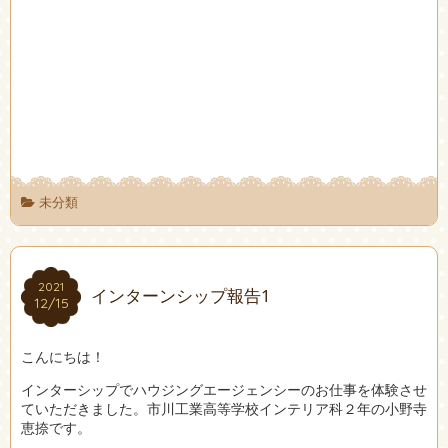
未分類
2021
2021
インターンシップ報告1
12/15
12/15
こんにちは！
インターシップでハウジングエージェンシーのお仕事を体験させ
ていただきました。市川工業高等学校インテリア科２年の小野寺
恵捺です。