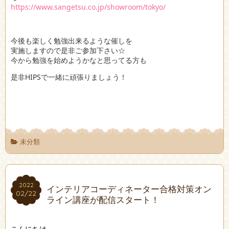
https://www.sangetsu.co.jp/showroom/tokyo/
今後も楽しく勉強出来るような催しを
実施しますので是非ご参加下さい☆
今から勉強を始めようかなと思ってる方も
是非HIPSで一緒に頑張りましょう！
未分類
2022
2022
インテリアコーディネーター合格対策オン
02/22
02/22
ライン講座が配信スタート！
こんにちは、