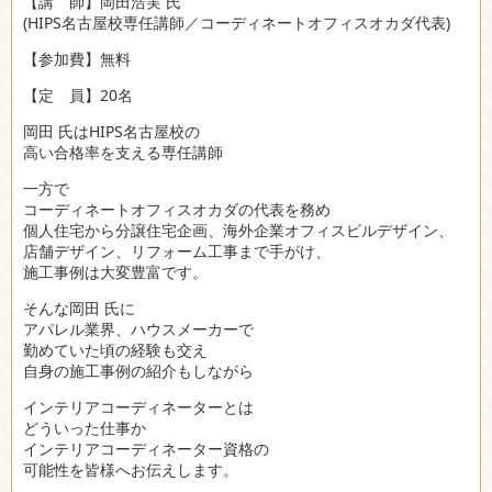
【講 師】岡田浩実 氏
(HIPS名古屋校専任講師／コーディネートオフィスオカダ代表)
【参加費】無料
【定 員】20名
岡田 氏はHIPS名古屋校の
高い合格率を支える専任講師
一方で
コーディネートオフィスオカダの代表を務め
個人住宅から分譲住宅企画、海外企業オフィスビルデザイン、
店舗デザイン、リフォーム工事まで手がけ、
施工事例は大変豊富です。
そんな岡田 氏に
アパレル業界、ハウスメーカーで
勤めていた頃の経験も交え
自身の施工事例の紹介もしながら
インテリアコーディネーターとは
どういった仕事か
インテリアコーディネーター資格の
可能性を皆様へお伝えします。