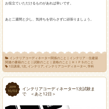
お役立ていただけるものがあれば幸いです。
あと二週間と少し、気持ちを切らさずに頑張りましょう。
インテリアコーディネーター関係のこと
|
インテリア・住建築
関連の書籍のこと
|
試験のこと
|
資格のこと
|
ＨＩＰＳのこと
1日講座
,
1次
,
インテリア
,
インテリアコーディネーター
,
学科
2019
2019
インテリアコーディネーター1次試験ま
10/02
10/02
で ＜あと12日＞