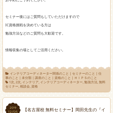
セミナー後にはご質問もしていただけますので
IC資格挑戦を決めている方は
勉強方法などのご質問も大歓迎です。
情報収集の場としてご活用ください。
インテリアコーディネーター関係のこと
|
セミナーのこと
|
仕
事のこと
|
未分類
|
講座のこと
|
資格のこと
|
ＨＩＰＳのこと
1次
,
2次
,
インテリア
,
インテリアコーディネーター
,
勉強方法
,
無料
セミナー
,
相談会
,
資格
2019
2019
【名古屋校 無料セミナー】岡田先生の『イ
12/05
12/05