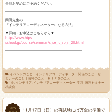
是非お早めにご予約ください。
━━━━━━━━━━━━━━━━━━━━━━
岡田先生の
『インテリアコーディネーターになる方法』
▼詳細・お申込はこちらから▼
http://www.hips-
school.jp/course/seminar/c_se_ic_sp_n_20.html
━━━━━━━━━━━━━━━━━━━━━━
イベントのこと
|
インテリアコーディネーター関係のこと
|
セ
ミナーのこと
|
資格のこと
|
ＨＩＰＳのこと
1次
,
インテリア
,
インテリアコーディネーター
,
学科
,
無料セミナー
,
相談会
2019
2019
11月17日（日）の再試験には万全の準備で
11/01
11/01