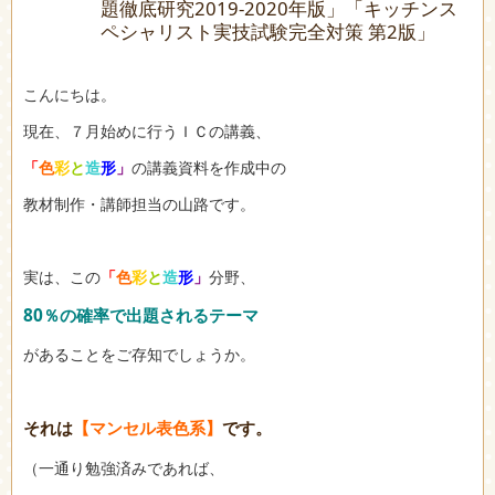
題徹底研究2019-2020年版」「キッチンス
ペシャリスト実技試験完全対策 第2版」
こんにちは。
現在、７月始めに行うＩＣの講義、
「
色
彩
と
造
形
」
の講義資料を作成中の
教材制作・講師担当の山路です。
実は、この
「
色
彩
と
造
形
」
分野、
80％の確率で出題されるテーマ
があることをご存知でしょうか。
それは
【マンセル表色系】
です。
（一通り勉強済みであれば、