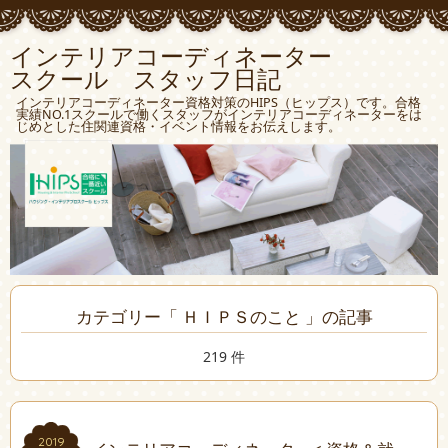
インテリアコーディネーター
スクール スタッフ日記
インテリアコーディネーター資格対策のHIPS（ヒップス）です。合格
実績NO.1スクールで働くスタッフがインテリアコーディネーターをは
じめとした住関連資格・イベント情報をお伝えします。
カテゴリー「 ＨＩＰＳのこと 」の記事
219 件
2019
2019