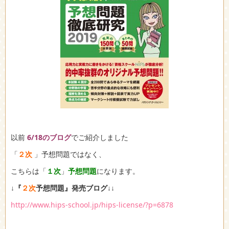
以前
6/18のブログ
でご紹介しました
「
２次
」予想問題ではなく、
こちらは「
１次
」
予想問題
になります。
↓『
２次
予想問題』発売ブログ↓↓
http://www.hips-school.jp/hips-license/?p=6878