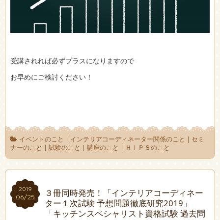
受講されれば必ずプラスになりますので
お早めにご検討ください！
イベントのこと
|
インテリアコーディネーター関係のこと
|
セミ
ナーのこと
|
試験のこと
|
講座のこと
|
ＨＩＰＳのこと
2019
2019
３冊同時発売！「インテリアコーディネー
06/25
06/25
ター１次試験 予想問題徹底研究2019」
「キッチンスペシャリスト資格試験 過去問