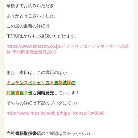
最後までお読みいただき
ありがとうございました。
この度の書籍の詳細は
下記URLからもご確認いただけます。
https://www.amazon.co.jp/インテリアコーディネーター1次試
験-予想問題徹底研究2019
また、本日は、この書籍のほか、
キ
ッ
チ
ン
ス
ペ
シ
ャ
リ
ス
ト
資
格
試
験
の
対
策
書
籍
２
冊
も同時発売
しています！
そちらの詳細は下記のブログにて↓↓↓
http://www.hips-school.jp/hips-license/?p=6949
当社書籍取扱書店
のご確認はコチラから↓↓↓