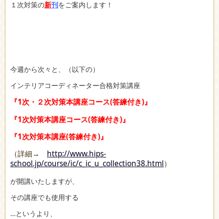
１次対策の
新
刊
をご案内します！
今週から次々と、（以下の）
インテリアコーディネーター合格対策講座
『1次・２次対策本講座コース(答練付き)』
『1次対策本講座コース(答練付き)』
『1次対策本講座(答練付き)』
（詳細→
http://www.hips-
school.jp/course/ic/c_ic_u_collection38.html
）
が開講いたしますが、
その講座でも使用する
…というより、