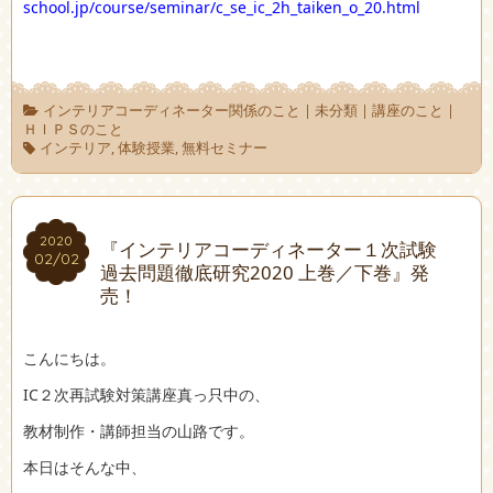
school.jp/course/seminar/c_se_ic_2h_taiken_o_20.html
インテリアコーディネーター関係のこと
|
未分類
|
講座のこと
|
ＨＩＰＳのこと
インテリア
,
体験授業
,
無料セミナー
2020
2020
『インテリアコーディネーター１次試験
02/02
02/02
過去問題徹底研究2020 上巻／下巻』発
売！
こんにちは。
IC２次再試験対策講座真っ只中の、
教材制作・講師担当の山路です。
本日はそんな中、