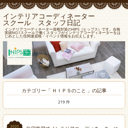
インテリアコーディネーター
スクール スタッフ日記
インテリアコーディネーター資格対策のHIPS（ヒップス）です。合格
実績NO.1スクールで働くスタッフがインテリアコーディネーターをは
じめとした住関連資格・イベント情報をお伝えします。
カテゴリー「 ＨＩＰＳのこと 」の記事
219 件
2020
2020