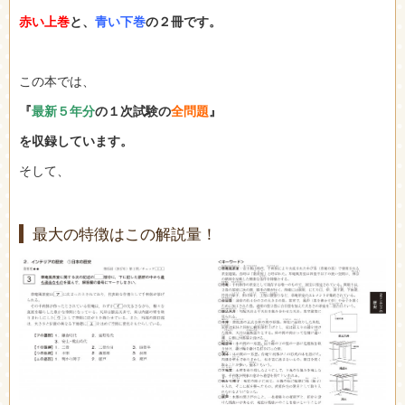
赤い上巻
と、
青い下巻
の２冊です。
この本では、
『
最新５年分
の１次試験の
全問題
』
を収録しています。
そして、
最大の特徴はこの解説量！