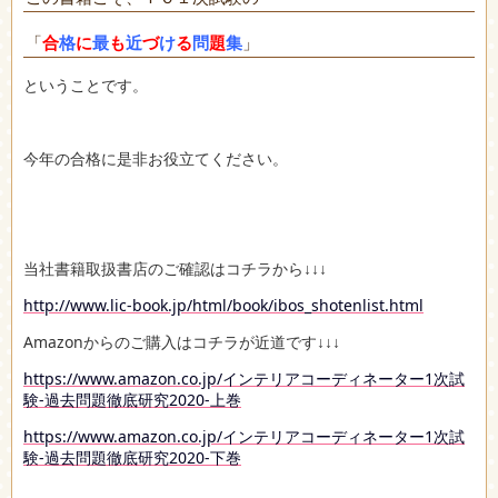
「
合
格
に
最
も
近
づ
け
る
問
題
集
」
ということです。
今年の合格に是非お役立てください。
当社書籍取扱書店のご確認はコチラから↓↓↓
http://www.lic-book.jp/html/book/ibos_shotenlist.html
Amazonからのご購入はコチラが近道です↓↓↓
https://www.amazon.co.jp/インテリアコーディネーター1次試
験-過去問題徹底研究2020-上巻
https://www.amazon.co.jp/インテリアコーディネーター1次試
験-過去問題徹底研究2020-下巻