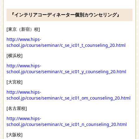
『インテリアコーディネーター個別カウンセリング』
[東京（新宿）校]
http://www.hips-
school.jp/course/seminar/c_se_ic01_t_counseling_20.html
[横浜校]
http://www.hips-
school.jp/course/seminar/c_se_ic01_y_counseling_20.html
[大宮校]
http://www.hips-
school.jp/course/seminar/c_se_ic01_om_counseling_20.html
[名古屋校]
http://www.hips-
school.jp/course/seminar/c_se_ic01_n_counseling_20.html
[大阪校]