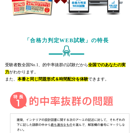
「合格力判定WEB試験」の特長
受験者数全国No.1、的中率抜群の試験だから
全国でのあなたの実
力
がわかります。
また、
本番と同じ問題形式＆時間配分を体験
できます。