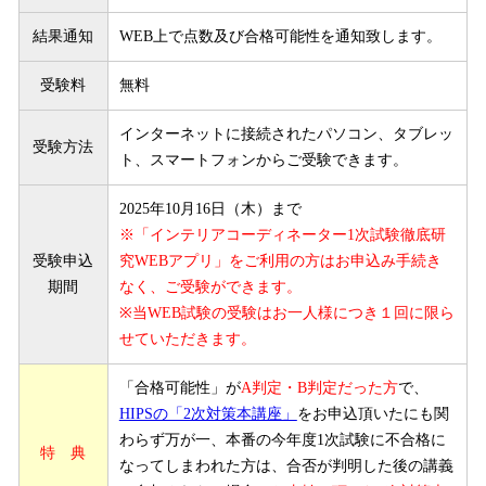
結果通知
WEB上で点数及び合格可能性を通知致します。
受験料
無料
インターネットに接続されたパソコン、タブレッ
受験方法
ト、スマートフォンからご受験できます。
2025年10月16日（木）まで
※「インテリアコーディネーター1次試験徹底研
受験申込
究WEBアプリ」をご利用の方はお申込み手続き
期間
なく、ご受験ができます。
※当WEB試験の受験はお一人様につき１回に限ら
せていただきます。
「合格可能性」が
A判定・B判定だった方
で、
HIPSの「2次対策本講座」
をお申込頂いたにも関
わらず万が一、本番の今年度1次試験に不合格に
特 典
なってしまわれた方は、合否が判明した後の講義