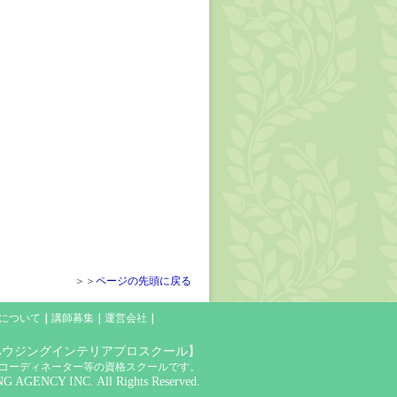
＞＞
ページの先頭に戻る
について
｜
講師募集
｜
運営会社
｜
【ハウジングインテリアプロスクール】
コーディネーター等の資格スクールです。
 AGENCY INC. All Rights Reserved.