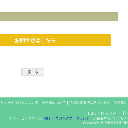
お問合せはこちら
ポリシー
｜
リンクについて
｜
著作権について
｜
特定商取引法に基づく表示
｜
受講規約
HIPS＜ヒップス＞
HIPS＜ヒップス＞は
（株）ハウジングエージェンシー
が主催するインテリア
Copyright ©
2026
HOUSING