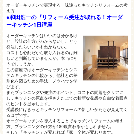
オーダーキッチンで実現する一味違ったキッチンリフォームの考
え方
●和田浩一の『リフォーム受注が取れる！オーダ
ーキッチン1日講座
オーダーキッチンはいいのは分かるけ
ど、設計の仕方がわからないし、どう
発注したらいいかもわからない。
コストも心配だから取り入れるのは難
しいと判断していませんか。本当にそ
うでしょうか。
この講座ではオーダーキッチンとシス
テムキッチンの比較から、他社との差
別化を図るための手法、ノウハウを学
びます。
またプランニングや発注のポイント、コストの問題をクリアに
し．キッチンの原点を押さえた上での斬新な発想や自由な着眼点
のヒントを提示します。
受講後にはきっとキッチンリフォームの新しいかたちが見えてく
るはずです。
オーダーキッチンを導入することでキッチンリフォームの考え
方、プランニングの仕方が180度変わるかもしれません。
そして「キッチン」が変われば「家」全体が変わります。