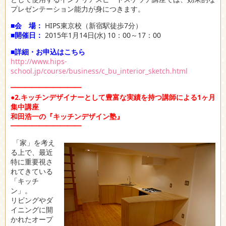
プレゼンテーション能力が身につきます。
■会 場：
HIPS東京校（新宿駅徒歩7分）
■開催日：
2015年1月14日(水) 10：00～17：00
■詳細・お申込はこちら
http://www.hips-
school.jp/course/business/c_bu_interior_sketch.html
━━━━━━━━━━
●2.キッチンデザイナーとして豊富な実績を持つ講師による1ヶ月
集中講座
和田浩一の『キッチンデザイン塾』
━━━━━━━━━━
「家」を考え
る上で、最近
特に重要視さ
れてきている
「キッチ
ン」。
リビングやダ
イニングに開
かれたオープ