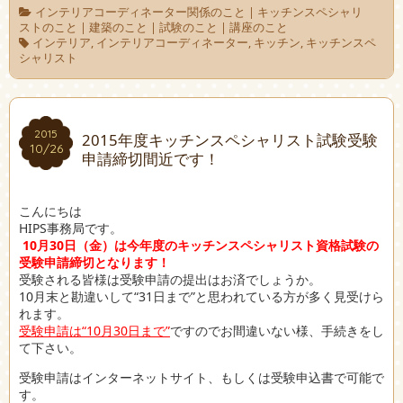
インテリアコーディネーター関係のこと
|
キッチンスペシャリ
ストのこと
|
建築のこと
|
試験のこと
|
講座のこと
インテリア
,
インテリアコーディネーター
,
キッチン
,
キッチンスペ
シャリスト
2015
2015
2015年度キッチンスペシャリスト試験受験
10/26
10/26
申請締切間近です！
こんにちは
HIPS事務局です。
10月30日（金）は今年度のキッチンスペシャリスト資格試験の
受験申請締切となります！
受験される皆様は受験申請の提出はお済でしょうか。
10月末と勘違いして“31日まで”と思われている方が多く見受けら
れます。
受験申請は“10月30日まで”
ですのでお間違いない様、手続きをし
て下さい。
受験申請はインターネットサイト、もしくは受験申込書で可能で
す。