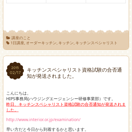
講座のこと
1日講座
,
オーダーキッチン
,
キッチン
,
キッチンスペシャリスト
2015
2015
キッチンスペシャリスト資格試験の合否通
02/17
02/17
知が発送されました。
こんにちは。
HIPS事務局(ハウジングエージェンシー研修事業部）です。
昨日、キッチンスペシャリスト資格試験の合否通知が発送されま
した。
http://www.interior.or.jp/examination/
早い方だと今日から到着するかと思います。