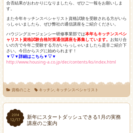
合否結果がおわかりになりましたら、ぜひご一報をお願いしま
す。
また今年キッチンスペシャリスト資格試験を受験される方がいら
っしゃいましたら、ぜひ弊社の通信講座をご紹介ください。
ハウジングエージェンシー研修事業部では
本年もキッチンスペシ
ャリスト資格試験合格対策通信講座を募集しています。
お知り合
いの方で今年ご受験する方がいらっしゃいましたら是非ご紹介下
さい。今日からスグに始められます！
▼▽▼詳細はこちら▼▽▼
http://www.housing-a.co.jp/dec/contents/ks/index.html
資格のこと
キッチン
,
キッチンスペシャリスト
2014
2014
新年にスタートダッシュできる1月の実務
12/17
12/17
講座のご案内