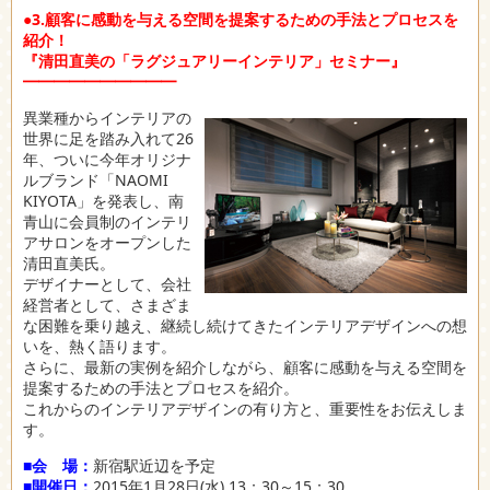
●3.顧客に感動を与える空間を提案するための手法とプロセスを
紹介！
『清田直美の「ラグジュアリーインテリア」セミナー』
━━━━━━━━━━
異業種からインテリアの
世界に足を踏み入れて26
年、ついに今年オリジナ
ルブランド「NAOMI
KIYOTA」を発表し、南
青山に会員制のインテリ
アサロンをオープンした
清田直美氏。
デザイナーとして、会社
経営者として、さまざま
な困難を乗り越え、継続し続けてきたインテリアデザインへの想
いを、熱く語ります。
さらに、最新の実例を紹介しながら、顧客に感動を与える空間を
提案するための手法とプロセスを紹介。
これからのインテリアデザインの有り方と、重要性をお伝えしま
す。
■会 場：
新宿駅近辺を予定
■開催日：
2015年1月28日(水) 13：30～15：30