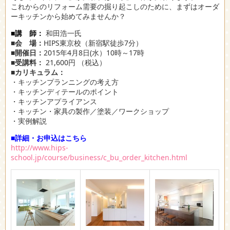
これからのリフォーム需要の掘り起こしのために、まずはオーダ
ーキッチンから始めてみませんか？
■講 師：
和田浩一氏
■会 場：
HIPS東京校（新宿駅徒歩7分）
■開催日：
2015年4月8日(水）10時～17時
■受講料：
21,600円 （税込）
■カリキュラム：
・キッチンプランニングの考え方
・キッチンディテールのポイント
・キッチンアプライアンス
・キッチン・家具の製作／塗装／ワークショップ
・実例解説
■詳細・お申込はこちら
http://www.hips-
school.jp/course/business/c_bu_order_kitchen.html