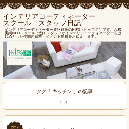
インテリアコーディネーター
スクール スタッフ日記
インテリアコーディネーター資格対策のHIPS（ヒップス）です。合格
実績NO.1スクールで働くスタッフがインテリアコーディネーターをは
じめとした住関連資格・イベント情報をお伝えします。
タグ「 キッチン 」の記事
11 件
2019
2019