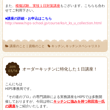
また、
模擬試験、実技１日対策講座
もございます。こちらも合わ
せてご利用下さい。
■講座の詳細・お申込はこちら
http://www.hips-school.jp/course/ks/c_ks_u_collection.html
講座のこと
|
資格のこと
キッチン
,
キッチンスペシャリスト
2015
2015
オーダーキッチンに特化した１日講座！
03/16
03/16
こんにちは
HIPS事務局です。
『その道のプロ』の専門講師による実務講座をHIPSでは多数開
催しておりますが、今回は特に
キッチンに強みを持つ和田浩一氏
の講座
をご紹介いたします。