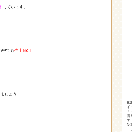
ト
しています。
の中でも
売上No.1！
りましょう！
H
イ
ナ
講
す
NO