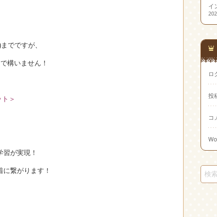
イ
20
水)までですが、
内で構いません！
ロ
投
ット＞
コ
Wo
学習が実現！
着に繋がります！