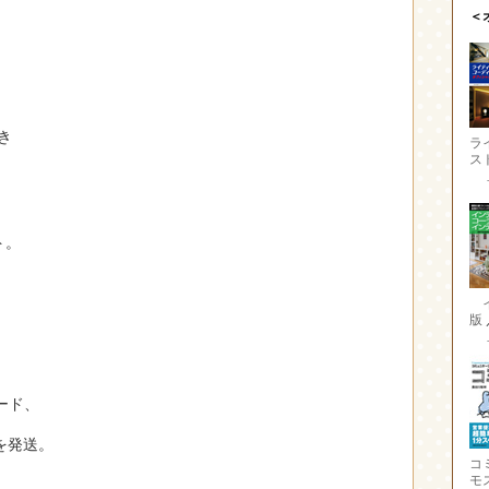
＜
き
ラ
ス
ト。
版
ード、
を発送。
コ
モ