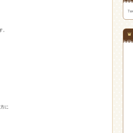
Twe
す。
は
た方に