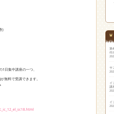
巻)
第
付
20
サ
Sの1日集中講座の一つ、
20
当)が無料で受講できます。
イ
み
講
20
イ
20
c_ic_12_el_sc18.html