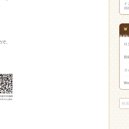
イ
20
ので、
ロ
投
コ
Wo