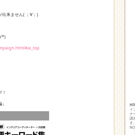
来ません( ；∀；)
*)
ampaign.html#ai_top
プ！
編』
H
イ
ナ
講
す
NO