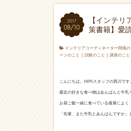
【インテリ
2017
08/10
策書籍】愛
インテリアコーディネーター関係の
ーンのこと
|
試験のこと
|
講座のこと
こんにちは。HIPSスタッフの西川です
最近の好きな食べ物はあんぱんと牛乳
お昼ご飯一緒に食べている後輩によく
「先輩、また牛乳とあんぱんですか」