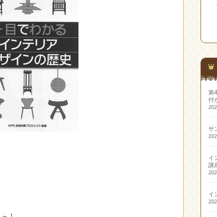
第
付
20
サ
20
イ
講
20
イ
20
よ～！