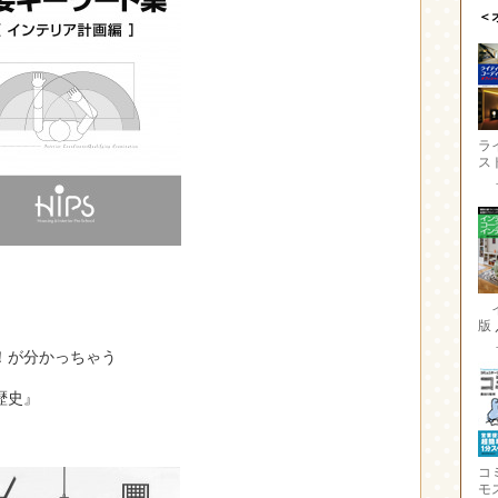
＜
ラ
ス
版
！が分かっちゃう
歴史』
コ
モ