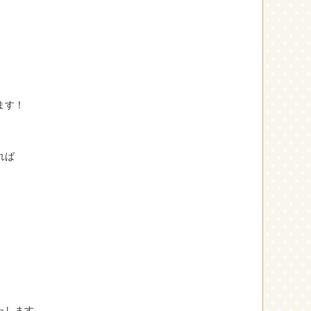
は
ます！
れば
たします。