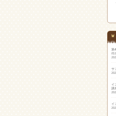
第
付
20
サ
20
イ
講
20
イ
20