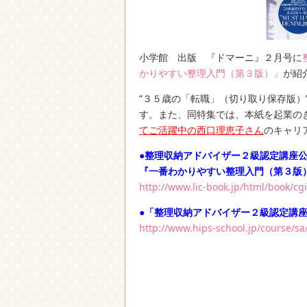
小学館 出版 『ドマーニ』２月号に
かりやすい整理入門（第３版）』
が紹
“３５歳の「転職」（切り取り保存版）
す。また、同特集では、本紙を起業の
てご活躍中の西口理恵子さん
のキャリ
●整理収納アドバイザー２級認定講座
『一番わかりやすい整理入門（第３版
http://www.lic-book.jp/html/book/c
●「整理収納アドバイザー２級認定講
http://www.hips-school.jp/course/sa