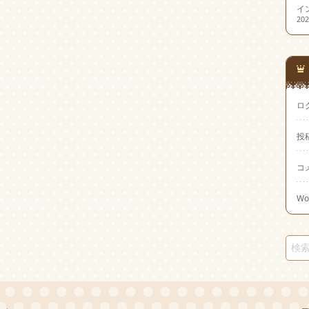
イ
20
ロ
投
コ
Wo