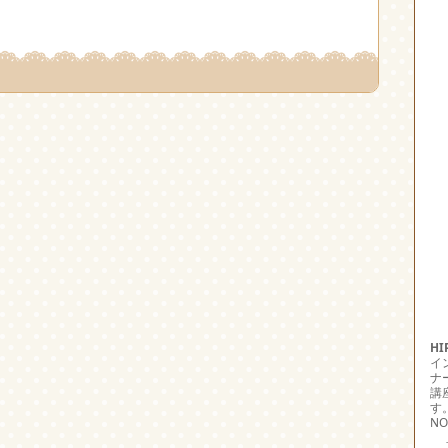
H
イ
ナ
講
す
NO