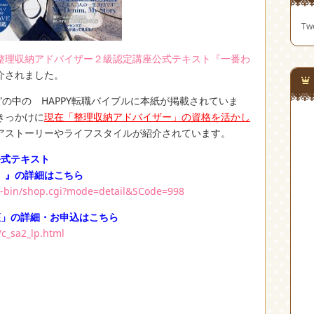
Twe
整理収納アドバイザー２級認定講座公式テキスト『一番わ
介されました。
”の中の HAPPY転職バイブルに本紙が掲載されていま
きっかけに
現在「整理収納アドバイザー」の資格を活かし
アストーリーやライフスタイルが紹介されています。
公式テキスト
）』の詳細はこちら
gi-bin/shop.cgi?mode=detail&SCode=998
座」の詳細・お申込はこちら
/c_sa2_lp.html