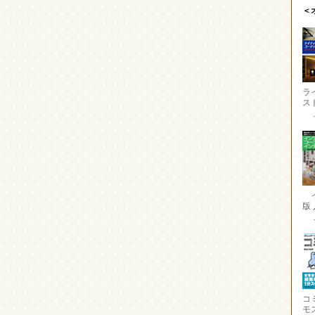
＜
ラ
ス
版
コ
モ