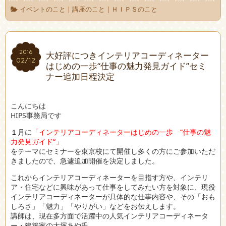
イベントのこと
|
講座のこと
|
ＨＩＰＳのこと
2016
2016
大好評につきインテリアコーディネーター
02/12
02/12
はじめの一歩“仕事の魅力発見ガイド”セミ
ナー追加日程決定
こんにちは
HIPS事務局です
１月に
「インテリアコーディネーターはじめの一歩 “仕事の魅
力発見ガイド“」
をテーマにセミナーを東京校にて開催し多くの方にご参加いただ
きましたので、急遽追加開催を決定しました。
これからインテリアコーディネーターを目指す方や、インテリ
ア・住宅などに興味があって仕事をしてみたい方を対象に、現役
インテリアコーディネーターが具体的な仕事内容や、その「おも
しろさ」「魅力」「やりがい」などをお伝えします。
講師は、現在多方面で活躍中の人気インテリアコーディネータ
ー・建築家の大塚あや氏。