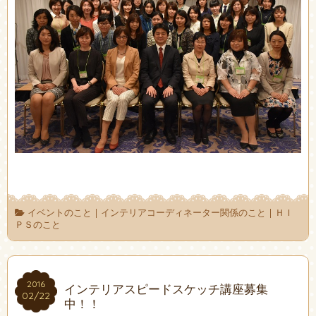
イベントのこと
|
インテリアコーディネーター関係のこと
|
ＨＩ
ＰＳのこと
2016
2016
インテリアスピードスケッチ講座募集
02/22
02/22
中！！