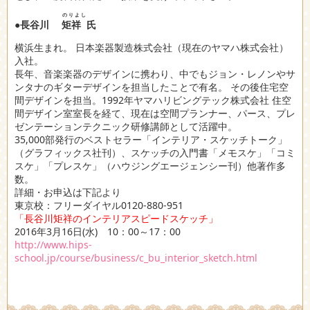
のりよし
●
長谷川
矩祥
氏
横浜生まれ。 日本楽器製造株式会社（現在のヤマハ株式会社）
入社。
長年、音楽楽器のデザインに携わり、中でもジョン・レノンやサ
ンタナのギターデザインを担当したことで有名。 その後住宅空
間デザインを担当。1992年ヤマハリビングテック株式会社 住空
間デザイン室室長を経て、現在は空間プランナー、パース、プレ
ゼンテーションテクニック研修講師として活躍中。
35,000部発行のベストセラー「インテリア・スケッチトーク」
（グラフィックス社刊）、スケッチの入門書「メモスケ」「コミ
スケ」「プレスケ」（ハウジングエージェンシー刊）他著作多
数。
詳細・お申込は下記より
東京校：フリーダイヤル0120-880-951
「長谷川矩祥のインテリアスピードスケッチ」
2016年3月16日(水) 10：00～17：00
http://www.hips-
school.jp/course/business/c_bu_interior_sketch.html