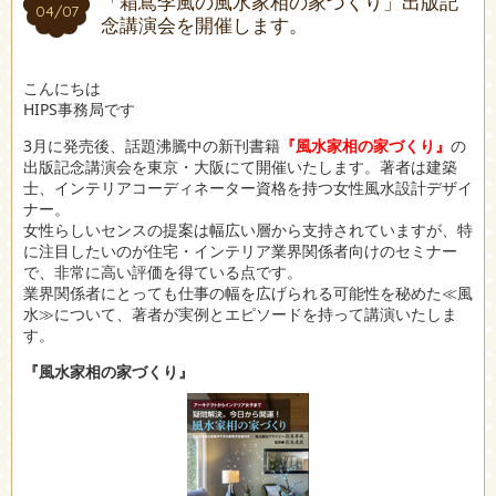
「箱嶌李風の風水家相の家づくり」出版記
04/07
04/07
念講演会を開催します。
こんにちは
HIPS事務局です
3月に発売後、話題沸騰中の新刊書籍
『風水家相の家づくり』
の
出版記念講演会を東京・大阪にて開催いたします。著者は建築
士、インテリアコーディネーター資格を持つ女性風水設計デザイ
ナー。
女性らしいセンスの提案は幅広い層から支持されていますが、特
に注目したいのが住宅・インテリア業界関係者向けのセミナー
で、非常に高い評価を得ている点です。
業界関係者にとっても仕事の幅を広げられる可能性を秘めた≪風
水≫について、著者が実例とエピソードを持って講演いたしま
す。
『風水家相の家づくり』