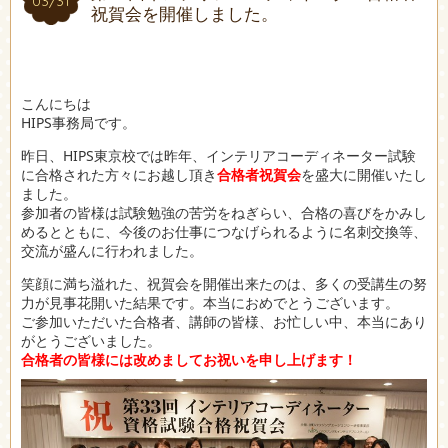
03/31
03/31
祝賀会を開催しました。
こんにちは
HIPS事務局です。
昨日、HIPS東京校では昨年、インテリアコーディネーター試験
に合格された方々にお越し頂き
合格者祝賀会
を盛大に開催いたし
ました。
参加者の皆様は試験勉強の苦労をねぎらい、合格の喜びをかみし
めるとともに、今後のお仕事につなげられるように名刺交換等、
交流が盛んに行われました。
笑顔に満ち溢れた、祝賀会を開催出来たのは、多くの受講生の努
力が見事花開いた結果です。本当におめでとうございます。
ご参加いただいた合格者、講師の皆様、お忙しい中、本当にあり
がとうございました。
合格者の皆様には改めましてお祝いを申し上げます！