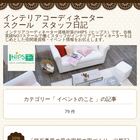
インテリアコーディネーター
スクール スタッフ日記
インテリアコーディネーター資格対策のHIPS（ヒップス）です。合格
実績NO.1スクールで働くスタッフがインテリアコーディネーターをは
じめとした住関連資格・イベント情報をお伝えします。
カテゴリー「 イベントのこと 」の記事
79 件
2016
2016