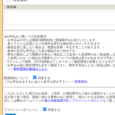
・備考欄
●お申込みに際しての注意事項
・お申込みの方には開講1週間程前に受講案内をお送りいたします。
・各クラスとも定員になり次第申込受付を締め切らせていただきます。
（最低定員に達しない場合は、開講を延期・中止することがあります。）
・参加の正式な受付はご入金が確認された時点です。
・弊社の都合により開講が出来ない場合はご入金頂いた受講料のみご返金致し
入金時にかかった振込み手数料などについての負担は承りかねますので予めご
・Eラーニング講座、ZOOM講座はインターネット接続環境が必要となりますの
（お申込み前に動作環境を必ずご確認下さい。動作不具合によるご返金は致し
＞＞
動作環境の確認はこちら
受講規約について
同意する
（※お申込みをするにあたり必ずお読み下さい＞＞
受講規約
）
ご入力いただいた貴方のお名前、ご住所、お電話番号など個人を識別すること
社が取り扱う商品、講座に係わる事柄のみに使用し、他のいかなる目的にも使
詳しくは弊社ホームページの
個人情報保護方針／プライバシーポリシー
をご覧
プライバシーポリシーに
同意する