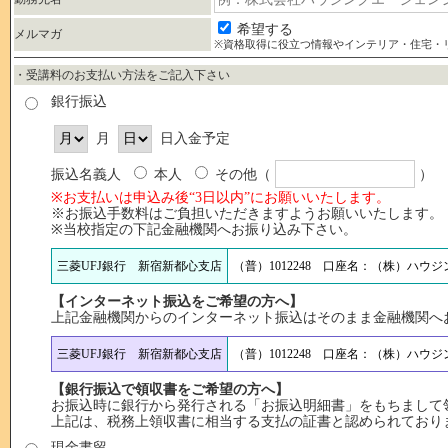
希望する
メルマガ
※資格取得に役立つ情報やインテリア・住宅・
・受講料のお支払い方法をご記入下さい
銀行振込
月
日入金予定
振込名義人
本人
その他（
）
※お支払いは申込み後“3日以内”にお願いいたします。
※お振込手数料はご負担いただきますようお願いいたします。
※当校指定の下記金融機関へお振り込み下さい。
三菱UFJ銀行 新宿新都心支店
（普）1012248 口座名：（株）ハウ
【インターネット振込をご希望の方へ】
上記金融機関からのインターネット振込はそのまま金融機関へ
三菱UFJ銀行 新宿新都心支店
（普）1012248 口座名：（株）ハウ
【銀行振込で領収書をご希望の方へ】
お振込時に銀行から発行される「お振込明細書」をもちまして
上記は、税務上領収書に相当する支払の証書と認められており
現金書留