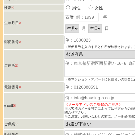
性別
※
男性
女性
西暦
年
生年月日
※
月
日
郵便番号
※
（郵便番号を入力すると住所が検索されます。
ご住所
※
（※マンション・アパートにお住まいの場合は
電話番号
※
《メールアドレスご登録のご注意》
e-mail
※
※お客様のメール設定によっては当方からの自
問合せ下さい。
※ご注文、お問い合わせの前に、メール受信設
ご職業
※
勤務先名