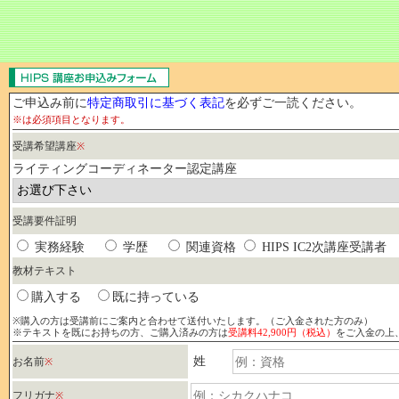
ご申込み前に
特定商取引に基づく表記
を必ずご一読ください。
※は必須項目となります。
受講希望講座
※
ライティングコーディネーター認定講座
受講要件証明
実務経験
学歴
関連資格
HIPS IC2次講座受講者
教材テキスト
購入する
既に持っている
※購入の方は受講前にご案内と合わせて送付いたします。（ご入金された方のみ）
※テキストを既にお持ちの方、ご購入済みの方は
受講料42,900円（税込）
をご入金の上
姓
お名前
※
フリガナ
※