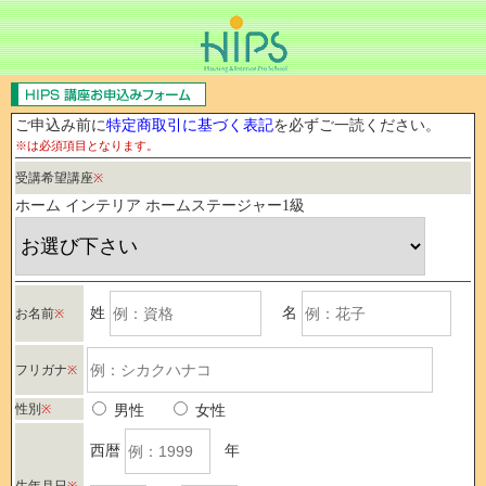
ご申込み前に
特定商取引に基づく表記
を必ずご一読ください。
※は必須項目となります。
受講希望講座
※
ホーム インテリア ホームステージャー1級
姓
名
お名前
※
フリガナ
※
性別
※
男性
女性
西暦
年