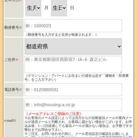
生年月日
※
月
日
郵便番号
※
（郵便番号を入力すると住所が検索されます。）
ご住所
※
（※マンション・アパートにお住まいの場合は必ず「建物名・部屋番
号」をご入力下さい）
電話番号
※
《メールアドレスご登録のご注意》
※お客様のメール設定によっては当方からの自動返信メールや案内メー
e-mail
※
ルが迷惑メールと判断され、お客様に届かない場合がございます。お申
込み後、1～2日経過しても返信メールが届かない場合は、お手数ですが
弊社までお問合せ下さい。
※ご注文、お問い合わせの前に、メール受信設定の確認をお願いしま