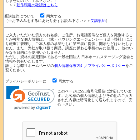
しませんのでご了承下さい。）
＞＞
動作環境の確認はこちら
受講規約について
同意する
（※お申込みをするにあたり必ずお読み下さい＞＞
受講規約
）
ご入力いただいた貴方のお名前、ご住所、お電話番号など個人を識別するこ
とが可能な個人情報は、（株）ハウジングエージェンシー（以下弊社）によ
り厳重に管理し、ご本人様の承諾なしに第三者に提供、開示などはいたしま
せん。また、弊社が取り扱う商品、講座に係わる事柄のみに使用し、他のい
かなる目的にも使用いたしません。
ただし、資格の認定団体である一般社団法人 日本ホームステージング協会と
情報を共有いたします。
詳しくは弊社ホームページの
個人情報保護方針／プライバシーポリシー
をご
覧ください。
プライバシーポリシーに
同意する
このページはSSL暗号化通信に対応していま
す。お客様の個人情報およびその他のご入力
された内容は暗号化して送られますので、安
心下さい。