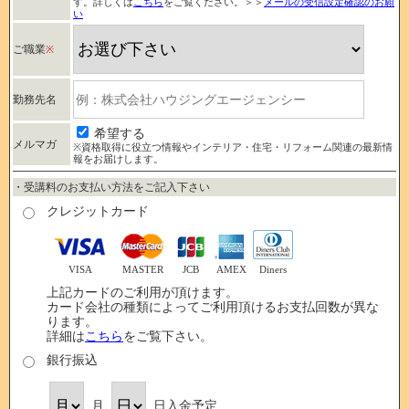
す。詳しくは
こちら
をご覧ください。＞＞
メールの受信設定確認のお願
い
ご職業
※
勤務先名
希望する
メルマガ
※資格取得に役立つ情報やインテリア・住宅・リフォーム関連の最新情
報をお届けします。
・受講料のお支払い方法をご記入下さい
クレジットカード
VISA
MASTER
JCB
AMEX
Diners
上記カードのご利用が頂けます。
カード会社の種類によってご利用頂けるお支払回数が異な
ります。
詳細は
こちら
をご覧下さい。
銀行振込
月
日入金予定