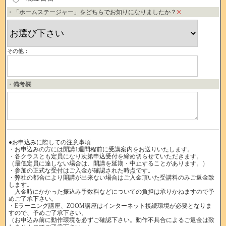
・「ホームステージャー」をどちらでお知りになりましたか？
※
その他：
・備考欄
●お申込みに際しての注意事項
・お申込みの方には開講1週間程前に受講案内をお送りいたします。
・各クラスとも定員になり次第申込受付を締め切らせていただきます。
（最低定員に達しない場合は、開講を延期・中止することがあります。）
・参加の正式な受付はご入金が確認された時点です。
・弊社の都合により開講が出来ない場合はご入金頂いた受講料のみご返金致
します。
入金時にかかった振込み手数料などについての負担は承りかねますので予
めご了承下さい。
・Eラーニング講座、ZOOM講座はインターネット接続環境が必要となりま
すので、予めご了承下さい。
（お申込み前に動作環境を必ずご確認下さい。動作不具合によるご返金は致